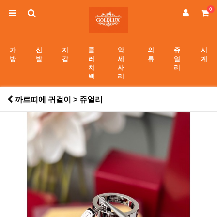
0
가
신
지
클
악
의
쥬
시
방
발
갑
러
세
류
얼
계
치
사
리
백
리
까르띠에 귀걸이 > 쥬얼리