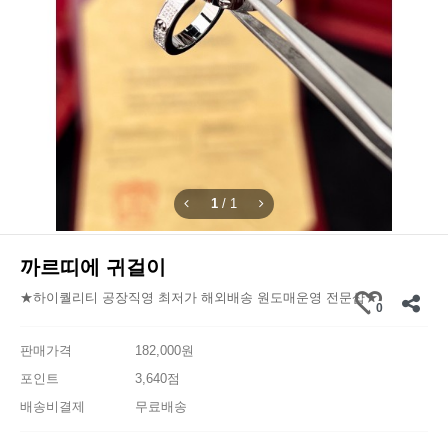
1
/
1
까르띠에 귀걸이
★하이퀄리티 공장직영 최저가 해외배송 원도매운영 전문샵★
0
판매가격
182,000원
포인트
3,640점
배송비결제
무료배송