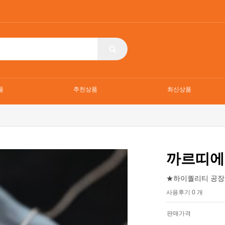
품
추천상품
최신상품
까르띠에
★하이퀄리티 공장
사용후기 0 개
판매가격