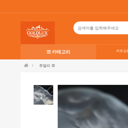
히트상
카테고리
쥬얼리