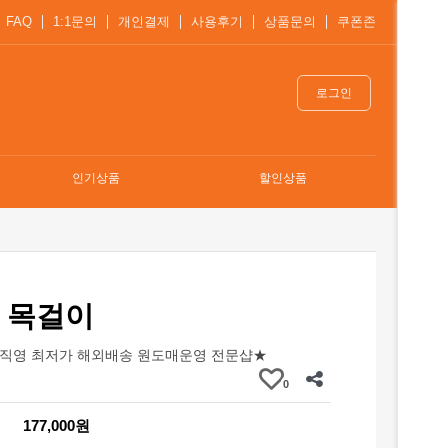
FAQ
1:1문의
개인결제
사용후기
상품문의
쿠폰존
로그인
인기상품
할인상품
 목걸이
직영 최저가 해외배송 원도매운영 전문샵★
0
177,000원