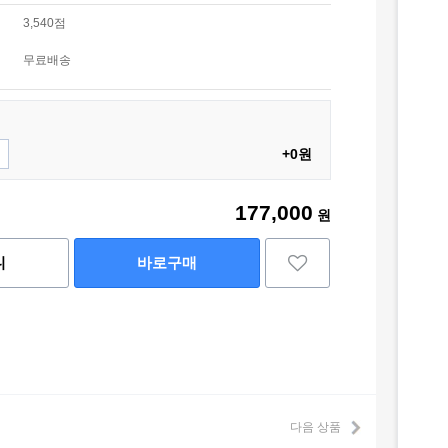
3,540점
무료배송
+0원
177,000
원
니
바로구매
다음 상품