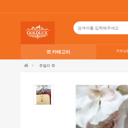
히트상
카테고리
쥬얼리