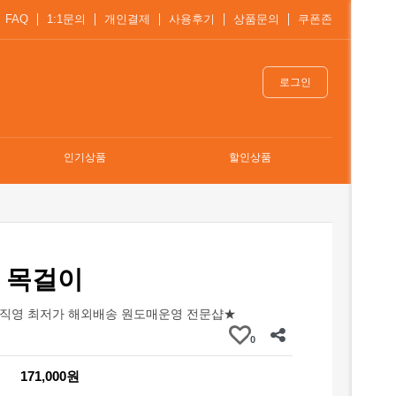
FAQ
1:1문의
개인결제
사용후기
상품문의
쿠폰존
로그인
인기상품
할인상품
 목걸이
직영 최저가 해외배송 원도매운영 전문샵★
0
171,000원