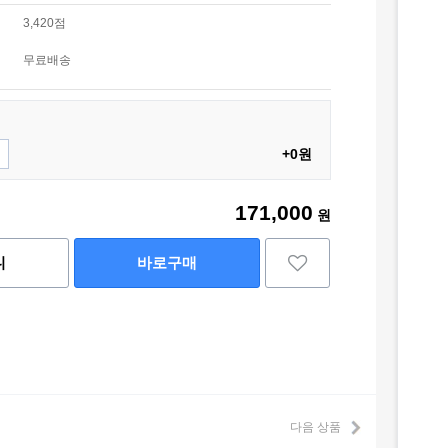
3,420점
무료배송
+0원
171,000
원
니
바로구매
다음 상품