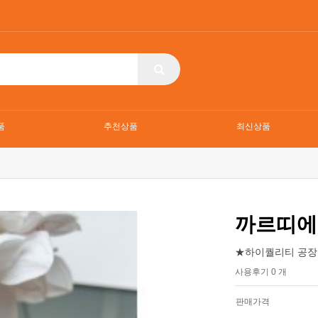
품
추천상품
최신상품
까르띠에
★하이퀄리티 공장
사용후기 0 개
판매가격