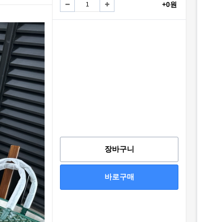
+0원
장바구니
바로구매