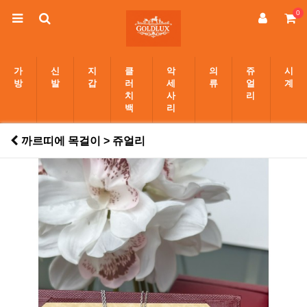
0
가
신
지
클
악
의
쥬
시
방
발
갑
러
세
류
얼
계
치
사
리
백
리
까르띠에 목걸이 > 쥬얼리