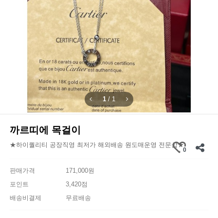
1
/
1
까르띠에 목걸이
★하이퀄리티 공장직영 최저가 해외배송 원도매운영 전문샵★
0
판매가격
171,000원
포인트
3,420점
배송비결제
무료배송