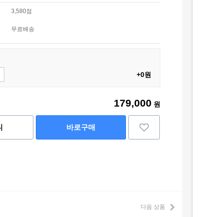
3,580점
무료배송
+0원
179,000
원
니
바로구매
다음 상품