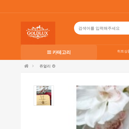
히트상
카테고리
쥬얼리