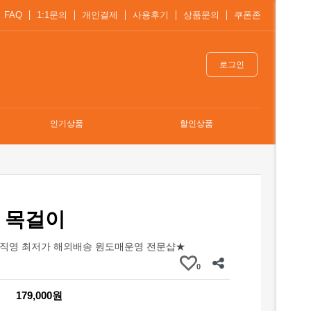
FAQ
1:1문의
개인결제
사용후기
상품문의
쿠폰존
로그인
인기상품
할인상품
 목걸이
직영 최저가 해외배송 원도매운영 전문샵★
0
179,000원