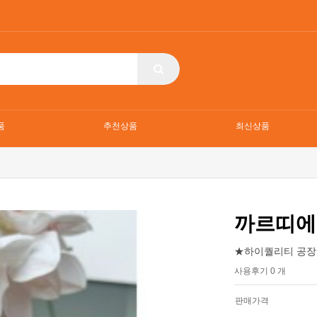
품
추천상품
최신상품
까르띠에
★하이퀄리티 공장
사용후기 0 개
판매가격