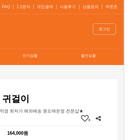
FAQ
1:1문의
개인결제
사용후기
상품문의
쿠폰존
로그인
인기상품
할인상품
 귀걸이
직영 최저가 해외배송 원도매운영 전문샵★
0
164,000원