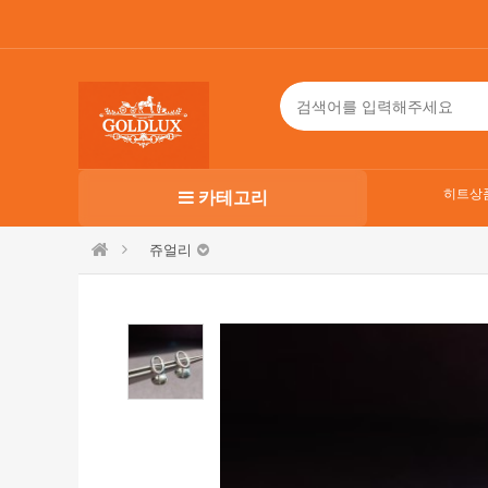
히트상
카테고리
쥬얼리