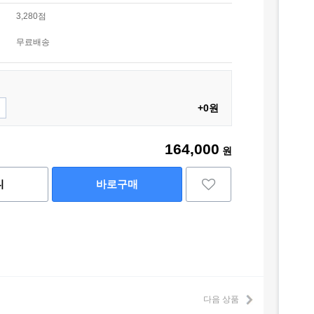
3,280점
무료배송
+0원
164,000
원
니
바로구매
다음 상품