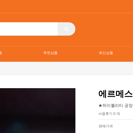
품
추천상품
최신상품
에르메스
★하이퀄리티 공장
사용후기 0 개
판매가격