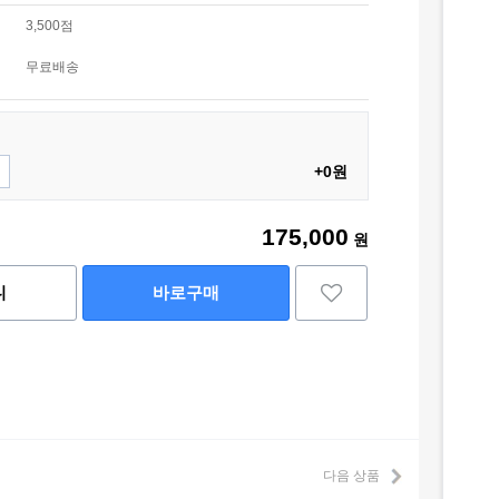
3,500점
무료배송
+0원
175,000
원
니
바로구매
다음 상품