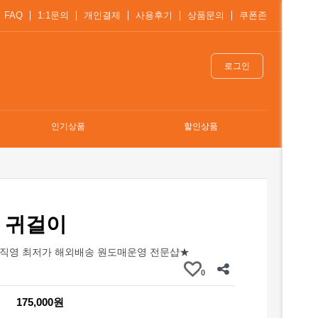
FAQ
1:1문의
개인결제
사용후기
상품문의
쿠폰존
로그인
인기상품
할인상품
 귀걸이
직영 최저가 해외배송 원도매운영 전문샵★
0
175,000원