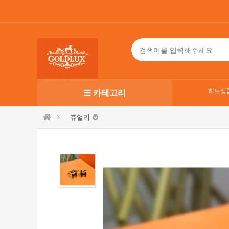
히트상
카테고리
쥬얼리