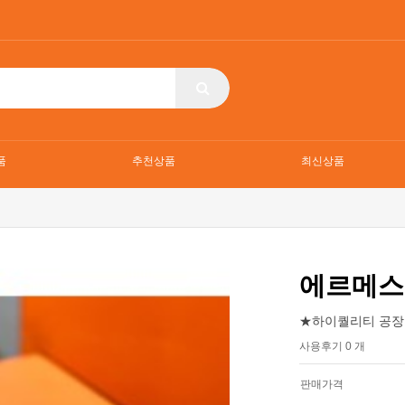
품
추천상품
최신상품
에르메스
★하이퀄리티 공장
사용후기 0 개
판매가격