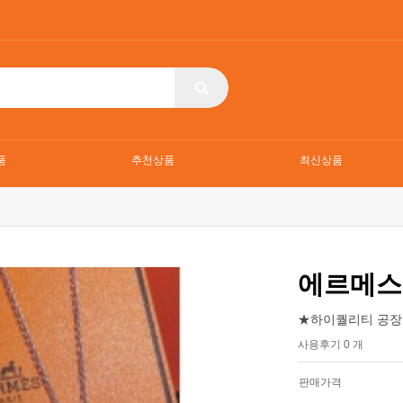
품
추천상품
최신상품
에르메스
★하이퀄리티 공장
사용후기 0 개
판매가격