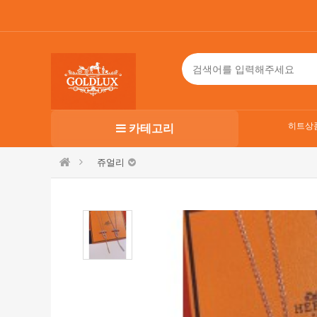
히트상
카테고리
쥬얼리