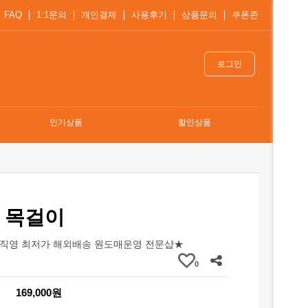
FAQ
1:1문의
개인결제
사용후기
상품문의
쿠폰존
로그인
인기상품
할인상품
 목걸이
직영 최저가 해외배송 원도매운영 전문샵★
0
169,000원