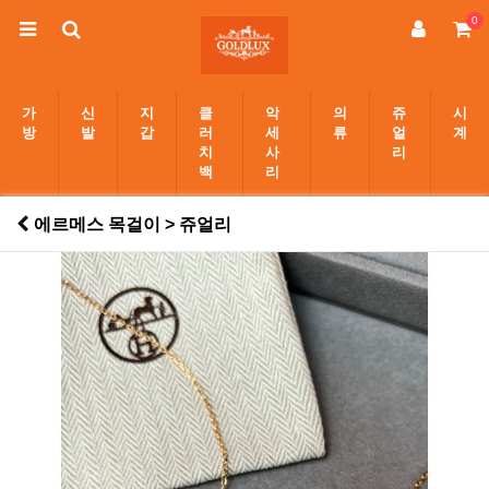
0
가
신
지
클
악
의
쥬
시
방
발
갑
러
세
류
얼
계
치
사
리
백
리
에르메스 목걸이 > 쥬얼리