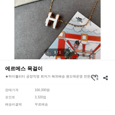
1
/
1
에르메스 목걸이
★하이퀄리티 공장직영 최저가 해외배송 원도매운영 전문샵★
0
판매가격
166,000원
포인트
3,320점
배송비결제
무료배송