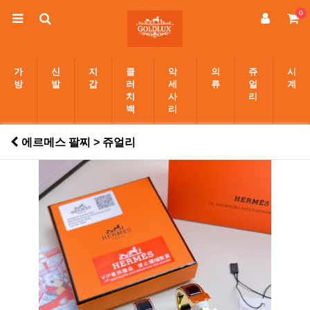
0
가
신
지
클
악
의
쥬
시
방
발
갑
러
세
류
얼
계
치
사
리
백
리
에르메스 팔찌 > 쥬얼리