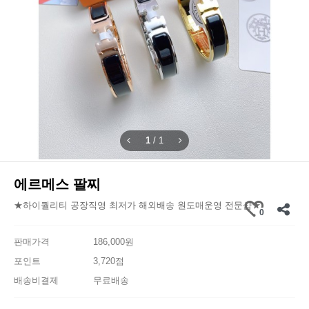
1
/
1
에르메스 팔찌
★하이퀄리티 공장직영 최저가 해외배송 원도매운영 전문샵★
0
판매가격
186,000원
포인트
3,720점
배송비결제
무료배송