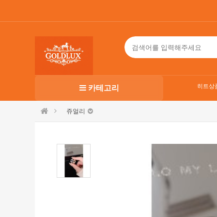
히트상
카테고리
쥬얼리