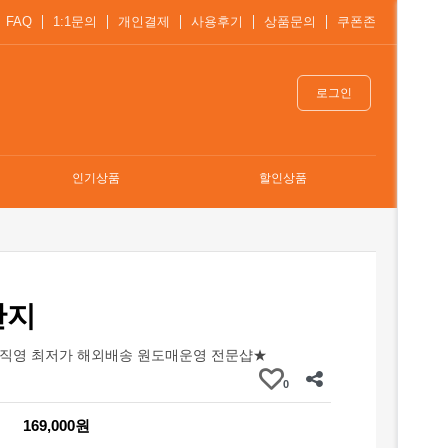
FAQ
1:1문의
개인결제
사용후기
상품문의
쿠폰존
로그인
인기상품
할인상품
반지
직영 최저가 해외배송 원도매운영 전문샵★
0
169,000원