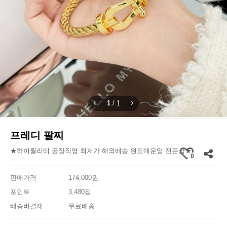
1
/
1
프레디 팔찌
★하이퀄리티 공장직영 최저가 해외배송 원도매운영 전문샵★
0
판매가격
174,000원
포인트
3,480점
배송비결제
무료배송