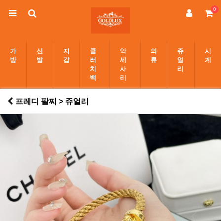
0
가
신
지
클
악
의
쥬
시
방
발
갑
러
세
류
얼
계
치
사
리
백
리
프레디 팔찌 > 쥬얼리