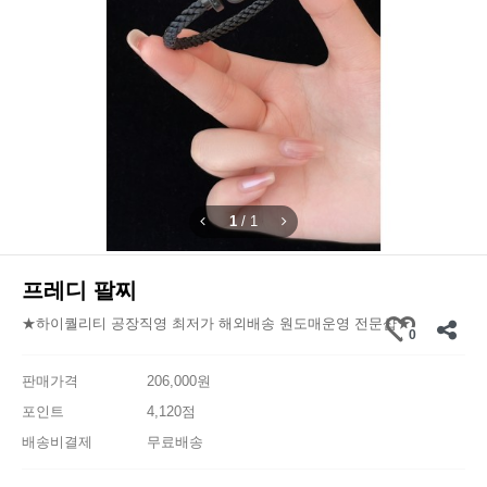
1
/
1
프레디 팔찌
★하이퀄리티 공장직영 최저가 해외배송 원도매운영 전문샵★
0
판매가격
206,000원
포인트
4,120점
배송비결제
무료배송