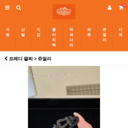
0
가
신
지
클
악
의
쥬
시
방
발
갑
러
세
류
얼
계
치
사
리
백
리
프레디 팔찌 > 쥬얼리