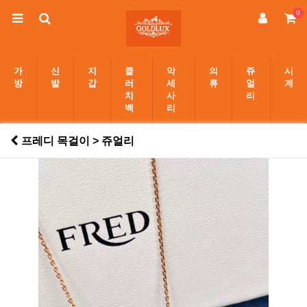
0
가
신
지
클
악
의
쥬
시
방
발
갑
러
세
류
얼
계
치
사
리
백
리
프레디 목걸이 > 쥬얼리