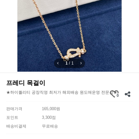
1
/
1
프레디 목걸이
★하이퀄리티 공장직영 최저가 해외배송 원도매운영 전문샵★
0
판매가격
165,000원
포인트
3,300점
배송비결제
무료배송