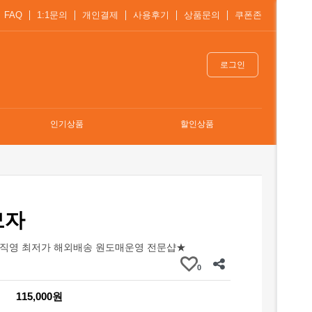
FAQ
1:1문의
개인결제
사용후기
상품문의
쿠폰존
로그인
인기상품
할인상품
모자
직영 최저가 해외배송 원도매운영 전문샵★
0
115,000원