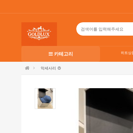
히트상
카테고리
악세사리