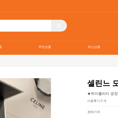
품
추천상품
최신상품
셀린느 
★하이퀄리티 공장
사용후기 0 개
판매가격