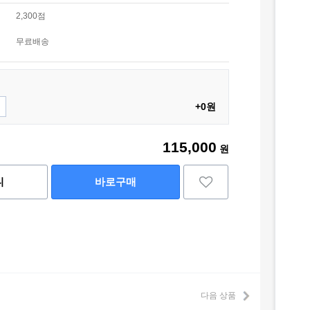
2,300점
무료배송
+0원
115,000
원
니
바로구매
다음 상품