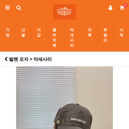
0
가
신
지
클
악
의
쥬
시
방
발
갑
러
세
류
얼
계
치
사
리
백
리
발렌 모자 > 악세사리