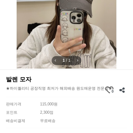
1
/
1
발렌 모자
★하이퀄리티 공장직영 최저가 해외배송 원도매운영 전문샵★
0
판매가격
115,000원
포인트
2,300점
배송비결제
무료배송