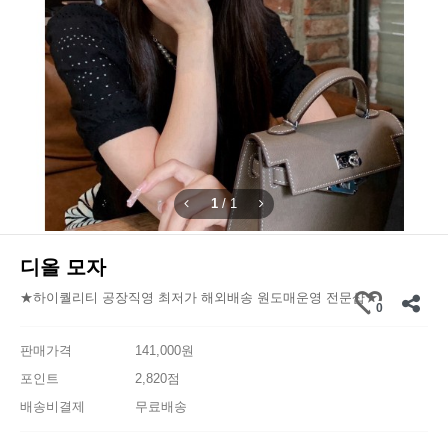
1
/
1
디올 모자
★하이퀄리티 공장직영 최저가 해외배송 원도매운영 전문샵★
0
판매가격
141,000원
포인트
2,820점
배송비결제
무료배송