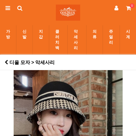
0
가
신
지
클
악
의
쥬
시
방
발
갑
러
세
류
얼
계
치
사
리
백
리
디올 모자 > 악세사리