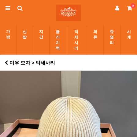
0
가
신
지
클
악
의
쥬
시
방
발
갑
러
세
류
얼
계
치
사
리
백
리
미우 모자 > 악세사리