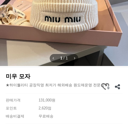
1
/
1
미우 모자
★하이퀄리티 공장직영 최저가 해외배송 원도매운영 전문샵★
0
판매가격
131,000원
포인트
2,620점
배송비결제
무료배송