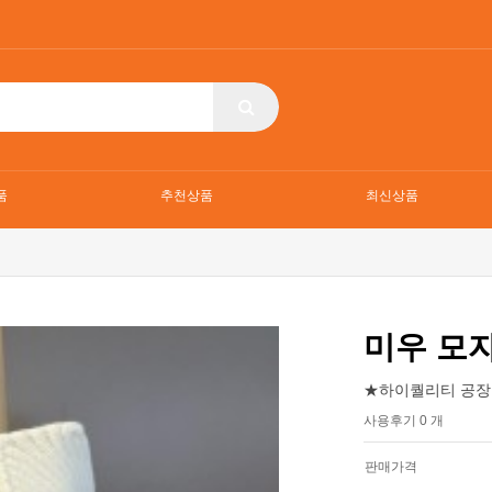
품
추천상품
최신상품
미우 모
★하이퀄리티 공장
사용후기 0 개
판매가격