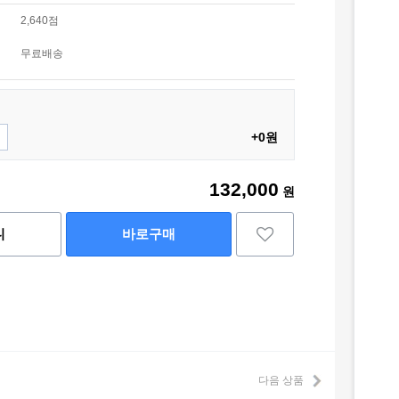
2,640점
무료배송
+0원
132,000
원
니
바로구매
다음 상품