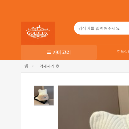
히트상
카테고리
악세사리