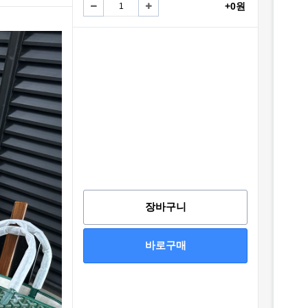
+0원
장바구니
바로구매