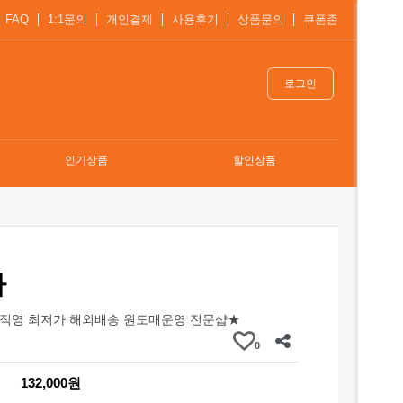
FAQ
1:1문의
개인결제
사용후기
상품문의
쿠폰존
로그인
인기상품
할인상품
자
직영 최저가 해외배송 원도매운영 전문샵★
0
132,000원