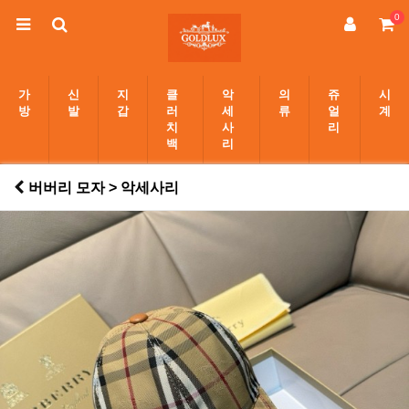
0
가
신
지
클
악
의
쥬
시
방
발
갑
러
세
류
얼
계
치
사
리
백
리
버버리 모자 > 악세사리