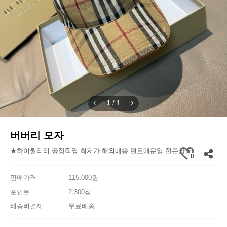
1
/
1
버버리 모자
★하이퀄리티 공장직영 최저가 해외배송 원도매운영 전문샵★
0
판매가격
115,000원
포인트
2,300점
배송비결제
무료배송