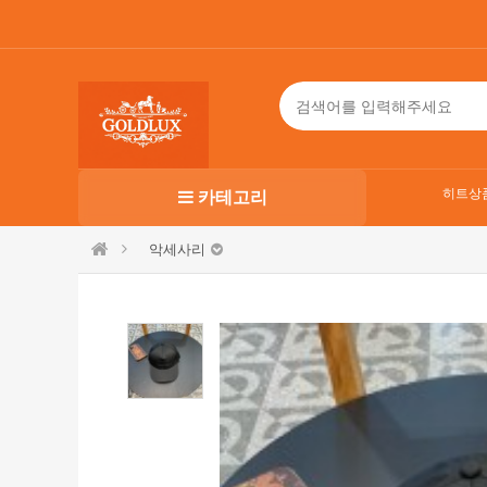
히트상
카테고리
악세사리