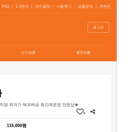
FAQ
1:1문의
개인결제
사용후기
상품문의
쿠폰존
로그인
인기상품
할인상품
자
직영 최저가 해외배송 원도매운영 전문샵★
0
115,000원