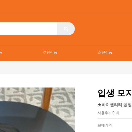
품
추천상품
최신상품
입생 모
★하이퀄리티 공장
사용후기 0 개
판매가격