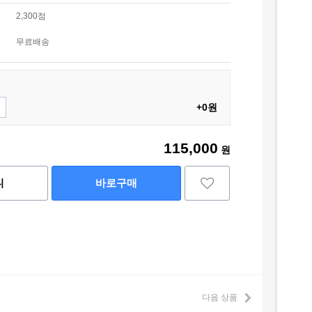
2,300점
무료배송
+0원
115,000
원
니
바로구매
다음 상품