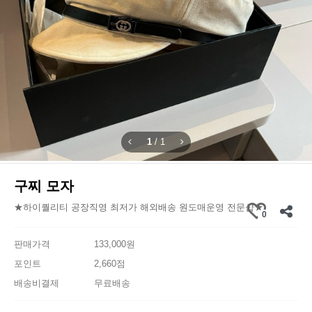
1
/
1
구찌 모자
★하이퀄리티 공장직영 최저가 해외배송 원도매운영 전문샵★
0
판매가격
133,000원
포인트
2,660점
배송비결제
무료배송