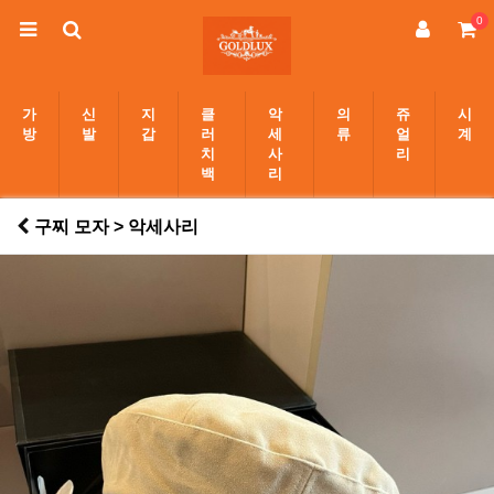
0
가
신
지
클
악
의
쥬
시
방
발
갑
러
세
류
얼
계
치
사
리
백
리
구찌 모자 > 악세사리