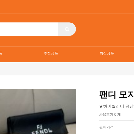
품
추천상품
최신상품
팬디 모
★하이퀄리티 공장
사용후기 0 개
판매가격