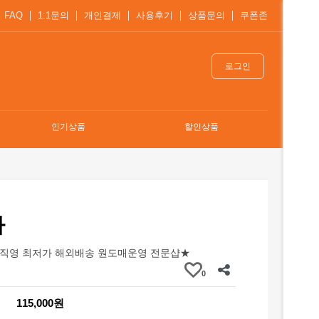
FAQ
1:1문의
개인결제
사용후기
상품문의
쿠폰존
로그인
인기상품
할인상품
자
직영 최저가 해외배송 원도매운영 전문샵★
0
115,000원