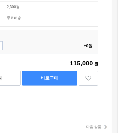
2,300점
무료배송
+0원
115,000
원
니
바로구매
다음 상품