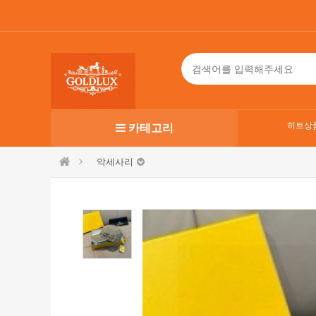
히트상
카테고리
악세사리