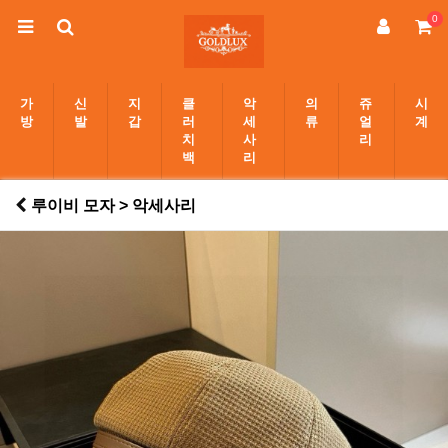
0
가
신
지
클
악
의
쥬
시
방
발
갑
러
세
류
얼
계
치
사
리
백
리
루이비 모자 > 악세사리