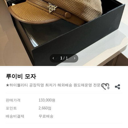
1
/
1
루이비 모자
★하이퀄리티 공장직영 최저가 해외배송 원도매운영 전문샵★
0
판매가격
133,000원
포인트
2,660점
배송비결제
무료배송