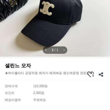
1
/
1
셀린느 모자
★하이퀄리티 공장직영 최저가 해외배송 원도매운영 전문샵★
0
판매가격
115,000원
포인트
2,300점
배송비결제
무료배송