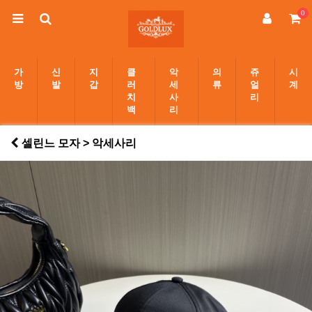
0
가
신
지
클
악
의
쥬
시
방
발
갑
러
세
류
얼
계
치
사
리
백
리
셀린느 모자 > 악세사리