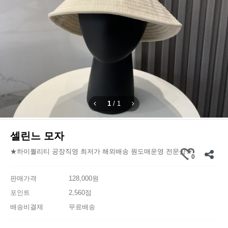
1
/
1
셀린느 모자
★하이퀄리티 공장직영 최저가 해외배송 원도매운영 전문샵★
0
판매가격
128,000원
포인트
2,560점
배송비결제
무료배송