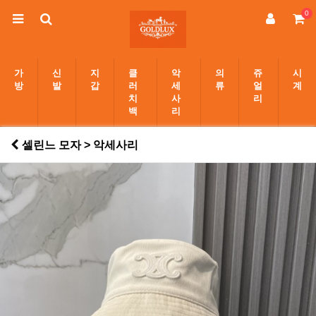
0
가
신
지
클
악
의
쥬
시
방
발
갑
러
세
류
얼
계
치
사
리
백
리
셀린느 모자 > 악세사리