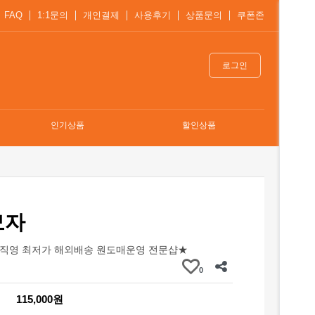
FAQ
1:1문의
개인결제
사용후기
상품문의
쿠폰존
로그인
인기상품
할인상품
모자
직영 최저가 해외배송 원도매운영 전문샵★
0
115,000원