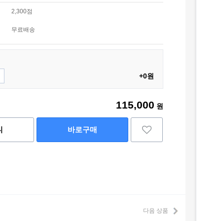
2,300점
무료배송
+0원
115,000
원
니
바로구매
다음 상품