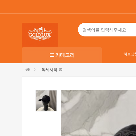
히트상
카테고리
악세사리