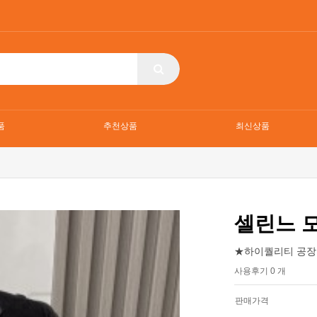
품
추천상품
최신상품
셀린느 
★하이퀄리티 공장
사용후기 0 개
판매가격