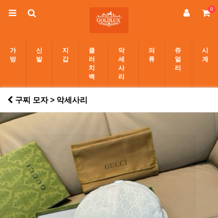
0
가
신
지
클
악
의
쥬
시
방
발
갑
러
세
류
얼
계
치
사
리
백
리
구찌 모자 > 악세사리