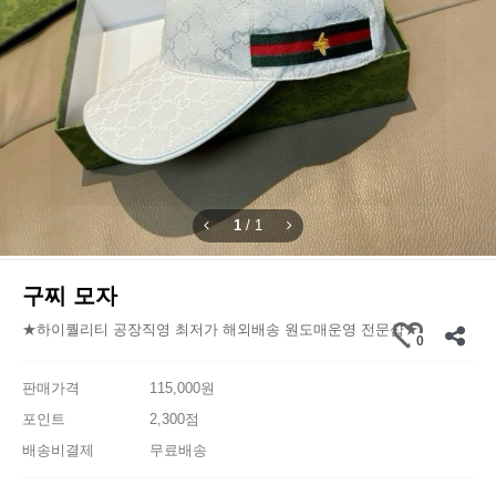
1
/
1
구찌 모자
★하이퀄리티 공장직영 최저가 해외배송 원도매운영 전문샵★
0
판매가격
115,000원
포인트
2,300점
배송비결제
무료배송