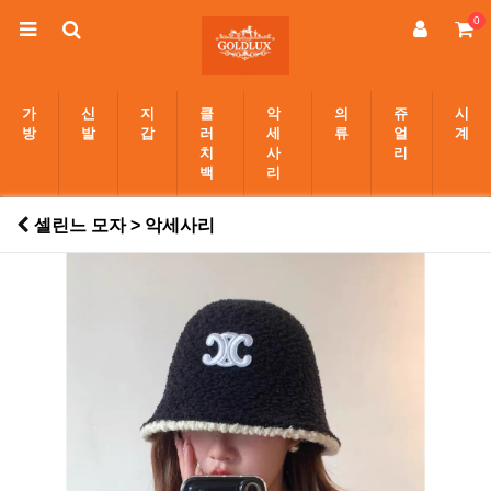
0
가
신
지
클
악
의
쥬
시
방
발
갑
러
세
류
얼
계
치
사
리
백
리
셀린느 모자 > 악세사리