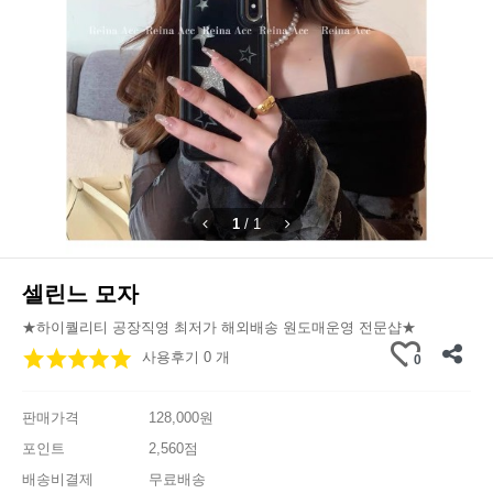
1
/
1
셀린느 모자
★하이퀄리티 공장직영 최저가 해외배송 원도매운영 전문샵★
사용후기 0 개
0
판매가격
128,000원
포인트
2,560점
배송비결제
무료배송