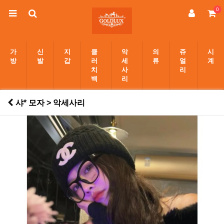
0
가
신
지
클
악
의
쥬
시
방
발
갑
러
세
류
얼
계
치
사
리
백
리
샤* 모자 > 악세사리