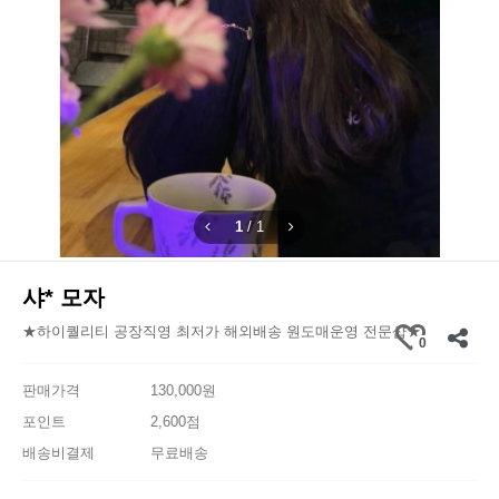
1
/
1
샤* 모자
★하이퀄리티 공장직영 최저가 해외배송 원도매운영 전문샵★
0
판매가격
130,000원
포인트
2,600점
배송비결제
무료배송