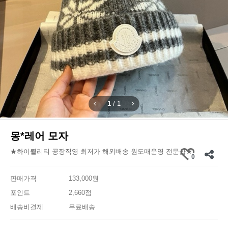
1
/
1
몽*레어 모자
★하이퀄리티 공장직영 최저가 해외배송 원도매운영 전문샵★
0
판매가격
133,000원
포인트
2,660점
배송비결제
무료배송