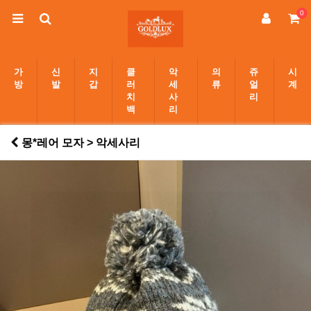
0
가
신
지
클
악
의
쥬
시
방
발
갑
러
세
류
얼
계
치
사
리
백
리
몽*레어 모자 > 악세사리