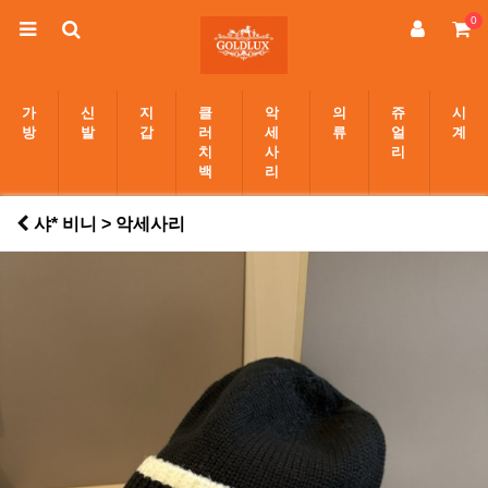
0
가
신
지
클
악
의
쥬
시
방
발
갑
러
세
류
얼
계
치
사
리
백
리
샤* 비니 > 악세사리