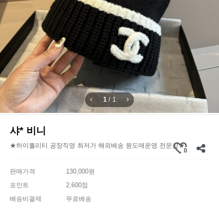
1
/
1
샤* 비니
★하이퀄리티 공장직영 최저가 해외배송 원도매운영 전문샵★
0
판매가격
130,000원
포인트
2,600점
배송비결제
무료배송