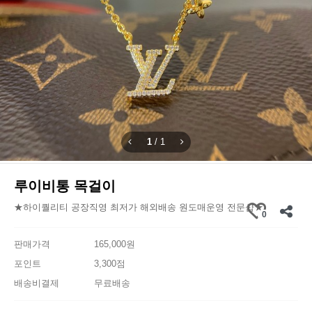
1
/
1
루이비통 목걸이
★하이퀄리티 공장직영 최저가 해외배송 원도매운영 전문샵★
0
판매가격
165,000원
포인트
3,300점
배송비결제
무료배송