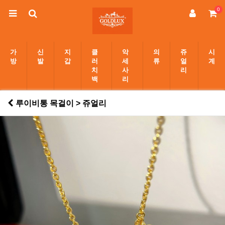
0
가
신
지
클
악
의
쥬
시
방
발
갑
러
세
류
얼
계
치
사
리
백
리
루이비통 목걸이 > 쥬얼리