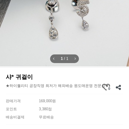
1
/
1
샤* 귀걸이
★하이퀄리티 공장직영 최저가 해외배송 원도매운영 전문샵★
0
판매가격
169,000원
포인트
3,380점
배송비결제
무료배송