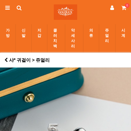
0
가
신
지
클
악
의
쥬
시
방
발
갑
러
세
류
얼
계
치
사
리
백
리
샤* 귀걸이 > 쥬얼리