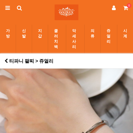
0
가
신
지
클
악
의
쥬
시
방
발
갑
러
세
류
얼
계
치
사
리
백
리
티파니 팔찌 > 쥬얼리