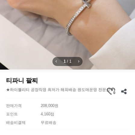
1
/
1
티파니 팔찌
★하이퀄리티 공장직영 최저가 해외배송 원도매운영 전문샵★
0
판매가격
208,000원
포인트
4,160점
배송비결제
무료배송