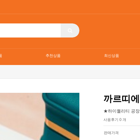
품
추천상품
최신상품
까르띠에
★하이퀄리티 공장
사용후기 0 개
판매가격