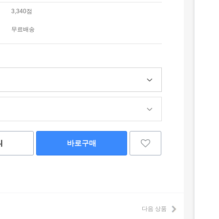
3,340점
무료배송
니
바로구매
다음 상품