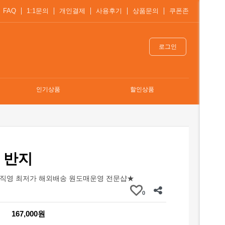
FAQ
1:1문의
개인결제
사용후기
상품문의
쿠폰존
로그인
인기상품
할인상품
 반지
직영 최저가 해외배송 원도매운영 전문샵★
0
167,000원