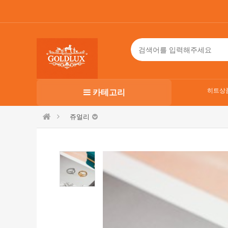
히트상
카테고리
쥬얼리