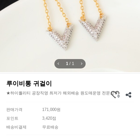
1
/
1
루이비통 귀걸이
★하이퀄리티 공장직영 최저가 해외배송 원도매운영 전문샵★
0
판매가격
171,000원
포인트
3,420점
배송비결제
무료배송