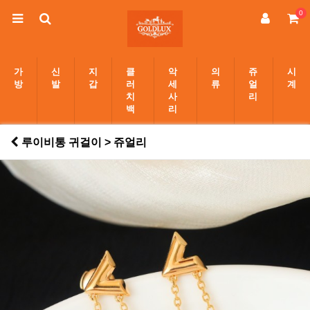
0
가
신
지
클
악
의
쥬
시
방
발
갑
러
세
류
얼
계
치
사
리
백
리
루이비통 귀걸이 > 쥬얼리