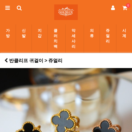
0
가
신
지
클
악
의
쥬
시
방
발
갑
러
세
류
얼
계
치
사
리
백
리
반클리프 귀걸이 > 쥬얼리