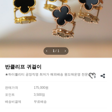
1
/
1
반클리프 귀걸이
★하이퀄리티 공장직영 최저가 해외배송 원도매운영 전문샵★
0
판매가격
175,000원
포인트
3,500점
배송비결제
무료배송