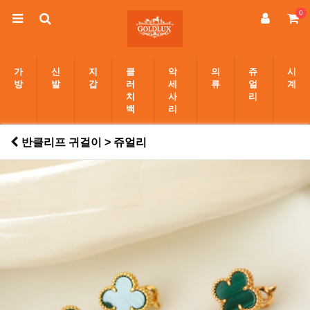
0
가
신
지
클
악
의
쥬
시
방
발
갑
러
세
류
얼
계
치
사
리
백
리
반클리프 귀걸이 > 쥬얼리