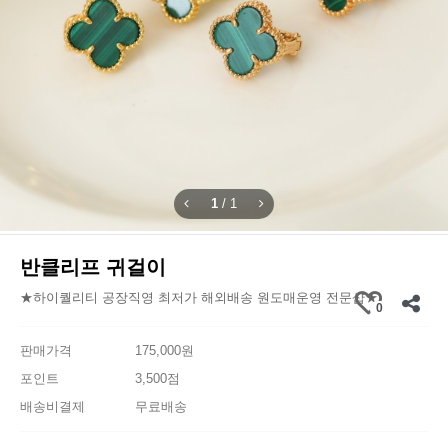
1
/
1
반클리프 귀걸이
★하이퀄리티 공장직영 최저가 해외배송 원도매운영 전문샵★
0
판매가격
175,000원
포인트
3,500점
배송비결제
무료배송