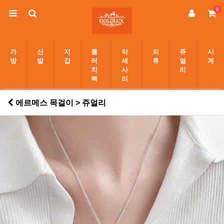
0
가
신
지
클
악
의
쥬
시
방
발
갑
러
세
류
얼
계
치
사
리
백
리
에르메스 목걸이 > 쥬얼리