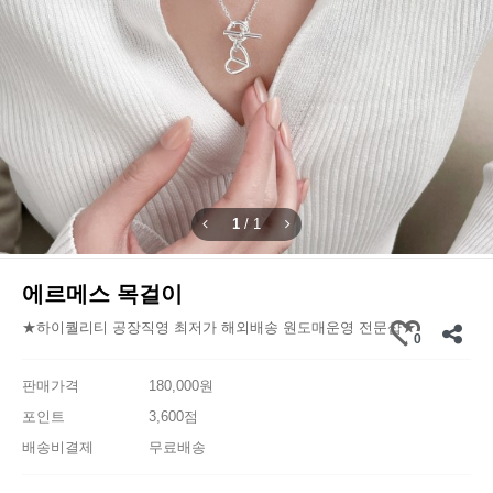
1
/
1
에르메스 목걸이
★하이퀄리티 공장직영 최저가 해외배송 원도매운영 전문샵★
0
판매가격
180,000원
포인트
3,600점
배송비결제
무료배송