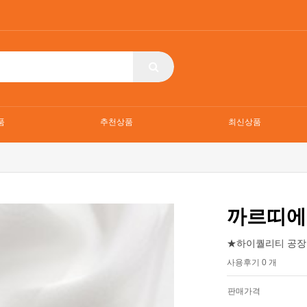
품
추천상품
최신상품
까르띠에
★하이퀄리티 공장
사용후기 0 개
판매가격