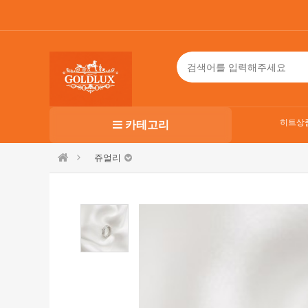
히트상
카테고리
쥬얼리