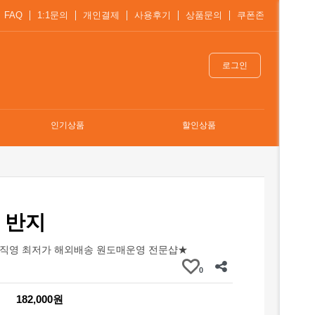
FAQ
1:1문의
개인결제
사용후기
상품문의
쿠폰존
로그인
인기상품
할인상품
 반지
직영 최저가 해외배송 원도매운영 전문샵★
0
182,000원