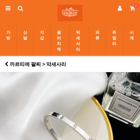
0
가
신
지
클
악
의
쥬
시
방
발
갑
러
세
류
얼
계
치
사
리
백
리
까르띠에 팔찌 > 악세사리