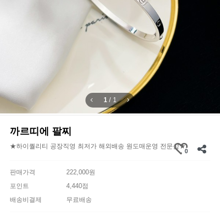
1
/
1
까르띠에 팔찌
★하이퀄리티 공장직영 최저가 해외배송 원도매운영 전문샵★
0
판매가격
222,000원
포인트
4,440점
배송비결제
무료배송