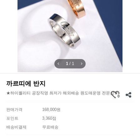
1
/
1
까르띠에 반지
★하이퀄리티 공장직영 최저가 해외배송 원도매운영 전문샵★
0
판매가격
168,000원
포인트
3,360점
배송비결제
무료배송