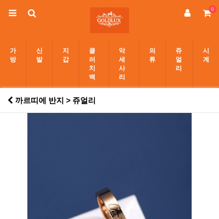
0
가
신
지
클
악
의
쥬
시
방
발
갑
러
세
류
얼
계
치
사
리
백
리
까르띠에 반지 > 쥬얼리