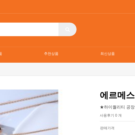
품
추천상품
최신상품
에르메스
★하이퀄리티 공장
사용후기 0 개
판매가격