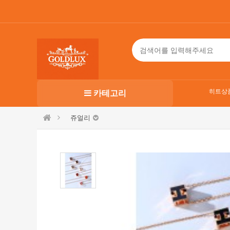
히트상
카테고리
쥬얼리