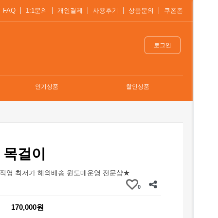
FAQ
1:1문의
개인결제
사용후기
상품문의
쿠폰존
로그인
인기상품
할인상품
 목걸이
직영 최저가 해외배송 원도매운영 전문샵★
0
170,000원