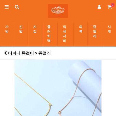
0
가
신
지
클
악
의
쥬
시
방
발
갑
러
세
류
얼
계
치
사
리
백
리
티파니 목걸이 > 쥬얼리