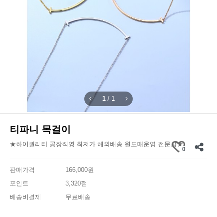
1
/
1
티파니 목걸이
★하이퀄리티 공장직영 최저가 해외배송 원도매운영 전문샵★
0
판매가격
166,000원
포인트
3,320점
배송비결제
무료배송