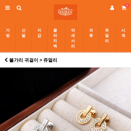
0
가
신
지
클
악
의
쥬
시
방
발
갑
러
세
류
얼
계
치
사
리
백
리
불가리 귀걸이 > 쥬얼리