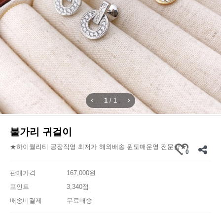
1
/
1
불가리 귀걸이
★하이퀄리티 공장직영 최저가 해외배송 원도매운영 전문샵★
0
판매가격
167,000원
포인트
3,340점
배송비결제
무료배송