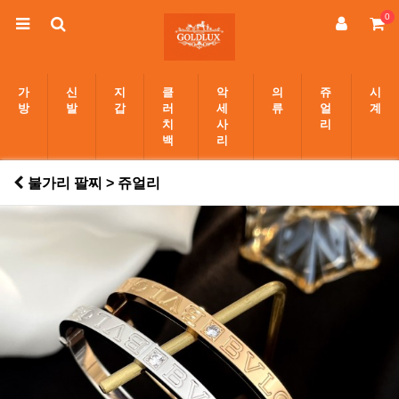
0
가
신
지
클
악
의
쥬
시
방
발
갑
러
세
류
얼
계
치
사
리
백
리
불가리 팔찌 > 쥬얼리