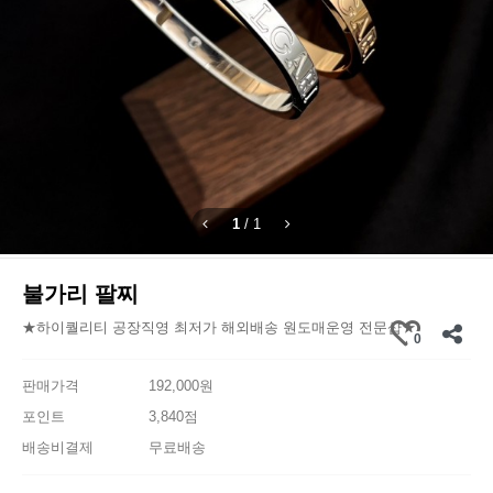
1
/
1
불가리 팔찌
★하이퀄리티 공장직영 최저가 해외배송 원도매운영 전문샵★
0
판매가격
192,000원
포인트
3,840점
배송비결제
무료배송