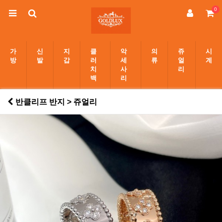
0
가
신
지
클
악
의
쥬
시
방
발
갑
러
세
류
얼
계
치
사
리
백
리
반클리프 반지 > 쥬얼리