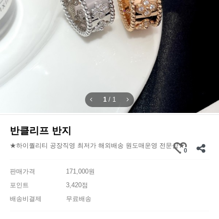
1
/
1
반클리프 반지
★하이퀄리티 공장직영 최저가 해외배송 원도매운영 전문샵★
0
판매가격
171,000원
포인트
3,420점
배송비결제
무료배송