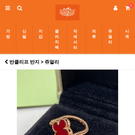
0
가
신
지
클
악
의
쥬
시
방
발
갑
러
세
류
얼
계
치
사
리
백
리
반클리프 반지 > 쥬얼리