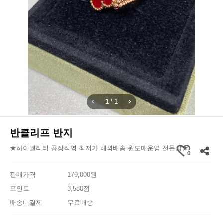
1
/
1
반클리프 반지
★하이퀄리티 공장직영 최저가 해외배송 원도매운영 전문샵★
0
판매가격
179,000원
포인트
3,580점
배송비결제
무료배송