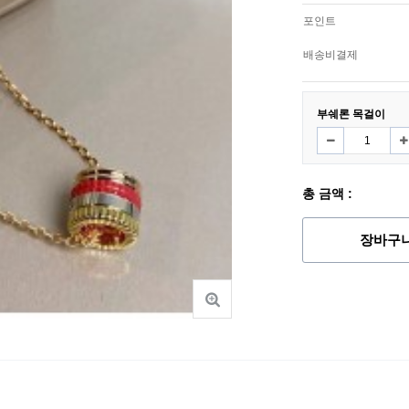
포인트
배송비결제
부쉐론 목걸이
총 금액 :
장바구