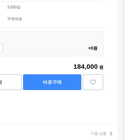
3,680점
무료배송
+0원
184,000
원
니
바로구매
다음 상품