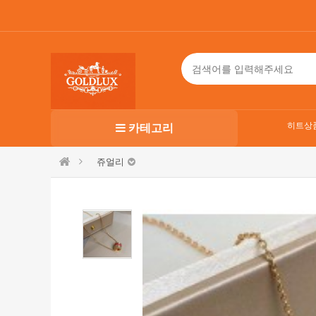
히트상
카테고리
쥬얼리