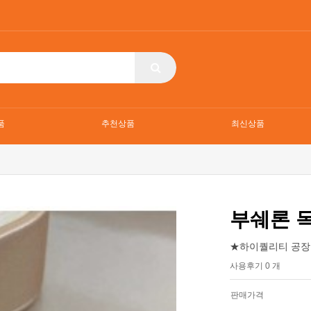
품
추천상품
최신상품
부쉐론 
★하이퀄리티 공장
사용후기 0 개
판매가격