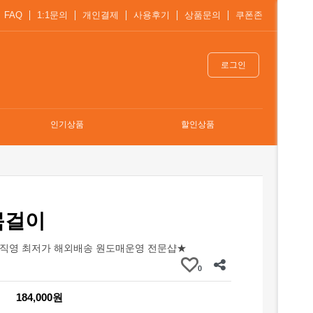
FAQ
1:1문의
개인결제
사용후기
상품문의
쿠폰존
로그인
인기상품
할인상품
목걸이
직영 최저가 해외배송 원도매운영 전문샵★
0
184,000원